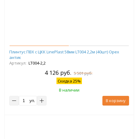
Плинтус ПВХ с ЦКК LinePlast 58мм LT004 2,2м (40шт) Орех
антик
Артикул:
LT004-2,2
4 126 руб.
5 501 руб.
Скидка 25%
В наличии
уп.
В корзину