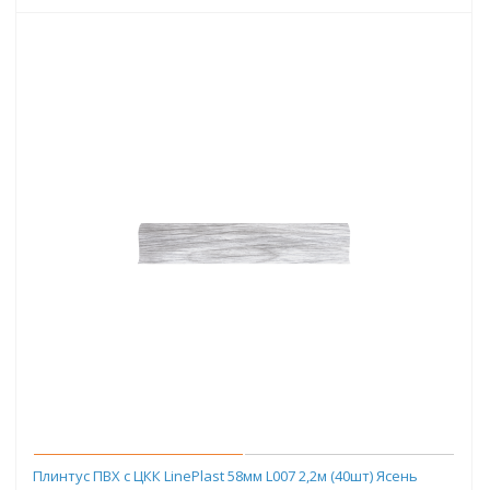
Плинтус ПВХ с ЦКК LinePlast 58мм L007 2,2м (40шт) Ясень