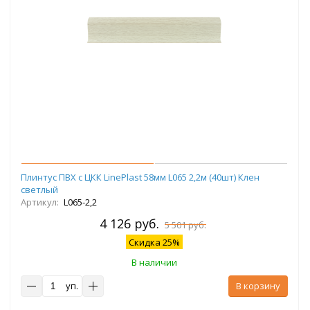
Плинтус ПВХ с ЦКК LinePlast 58мм L065 2,2м (40шт) Клен
светлый
Артикул:
L065-2,2
4 126 руб.
5 501 руб.
Скидка 25%
В наличии
уп.
В корзину