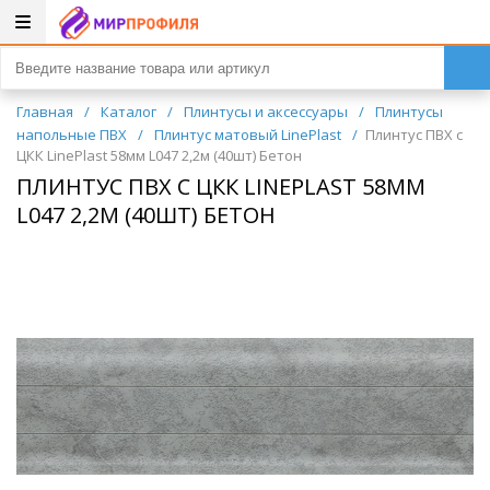
Главная
/
Каталог
/
Плинтусы и аксессуары
/
Плинтусы
напольные ПВХ
/
Плинтус матовый LinePlast
/
Плинтус ПВХ с
ЦКК LinePlast 58мм L047 2,2м (40шт) Бетон
ПЛИНТУС ПВХ С ЦКК LINEPLAST 58ММ
L047 2,2М (40ШТ) БЕТОН