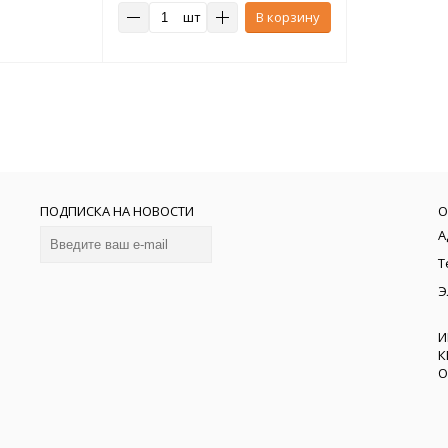
шт
В корзину
ПОДПИСКА НА НОВОСТИ
О
А
Т
Э
И
К
О