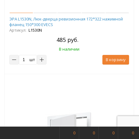
ЭРА L1530N, Люк-дверца ревизионная 172*322 нажимной
фланец 150*300 EVECS
Артикул:
L1530N
485 руб.
В наличии
шт
В корзину
0
0
0
0