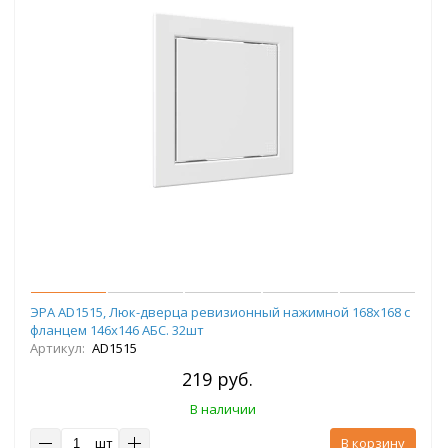
ЭРА AD1515, Люк-дверца ревизионный нажимной 168х168 с
фланцем 146х146 АБС. 32шт
Артикул:
AD1515
219 руб.
В наличии
шт
В корзину