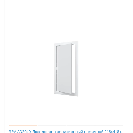
ЭРА AD2040, Люк-дверца ревизионный нажимной 218х418 с