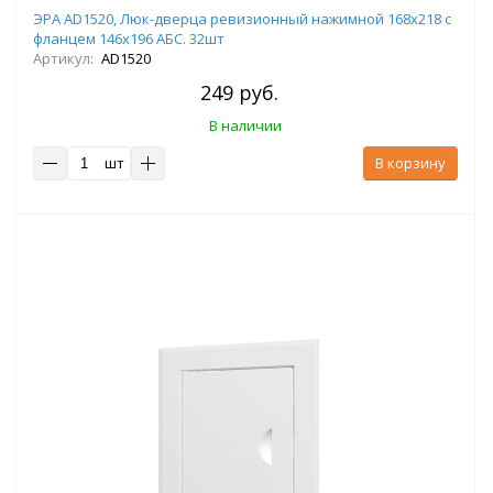
ЭРА AD1520, Люк-дверца ревизионный нажимной 168х218 с
фланцем 146х196 АБС. 32шт
Артикул:
AD1520
249 руб.
В наличии
шт
В корзину