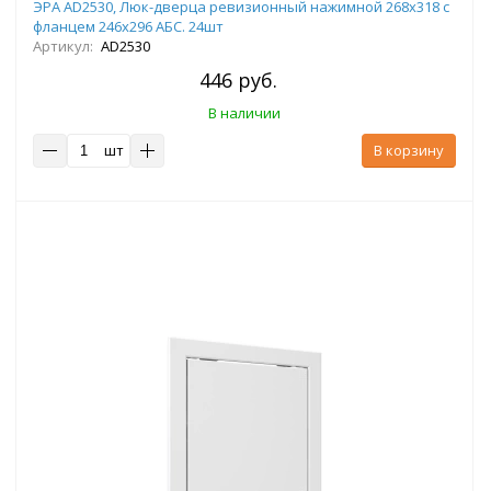
ЭРА AD2530, Люк-дверца ревизионный нажимной 268х318 с
фланцем 246х296 АБС. 24шт
Артикул:
AD2530
446 руб.
В наличии
шт
В корзину