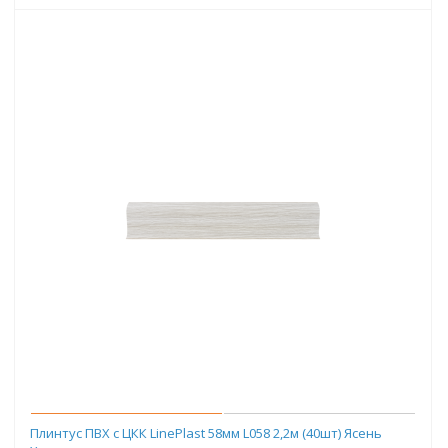
Плинтус ПВХ с ЦКК LinePlast 58мм L058 2,2м (40шт) Ясень