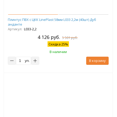
Плинтус ПВХ с ЦКК LinePlast 58мм L033 2,2м (40шт) Дуб
анданте
Артикул:
L033-2,2
4 126 руб.
5 501 руб.
Скидка 25%
В наличии
уп.
В корзину