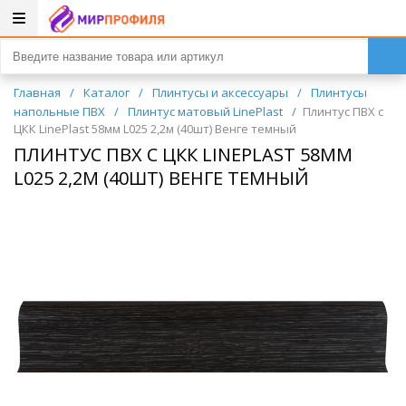
Главная
/
Каталог
/
Плинтусы и аксессуары
/
Плинтусы
напольные ПВХ
/
Плинтус матовый LinePlast
/
Плинтус ПВХ с
ЦКК LinePlast 58мм L025 2,2м (40шт) Венге темный
ПЛИНТУС ПВХ С ЦКК LINEPLAST 58ММ
L025 2,2М (40ШТ) ВЕНГЕ ТЕМНЫЙ