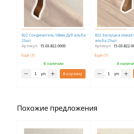
822 Соединитель 58мм Дуб альба
822 Заглушка левая
25шт
альба 25шт
Артикул:
15.03.822.0005
Артикул:
15.03.822.0
Еще (
1
)
Еще (
1
)
В наличии
В налич
уп.
В корзину
уп.
Похожие предложения