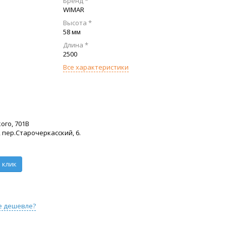
Бренд *
WIMAR
Высота *
58 мм
Длина *
2500
Все характеристики
ого, 701В
 пер.Старочеркасский, 6.
 клик
е дешевле?