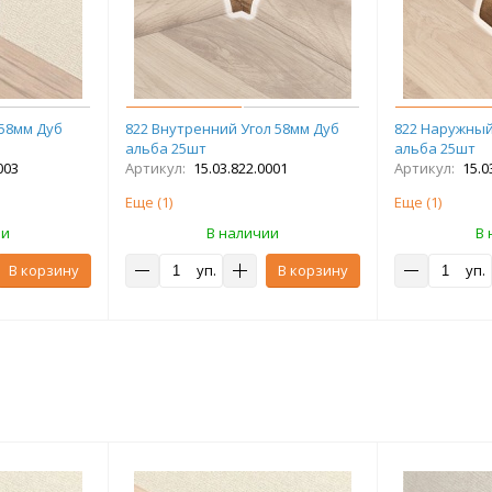
 58мм Дуб
822 Внутренний Угол 58мм Дуб
822 Наружный
альба 25шт
альба 25шт
003
Артикул:
15.03.822.0001
Артикул:
15.0
Еще (
1
)
Еще (
1
)
ии
В наличии
В 
В корзину
уп.
В корзину
уп.