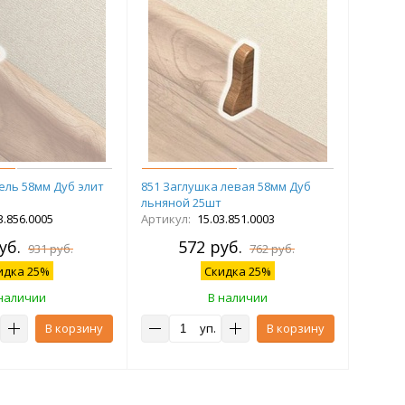
ель 58мм Дуб элит
851 Заглушка левая 58мм Дуб
льняной 25шт
3.856.0005
Артикул:
15.03.851.0003
уб.
572 руб.
931 руб.
762 руб.
идка 25%
Скидка 25%
наличии
В наличии
В корзину
уп.
В корзину