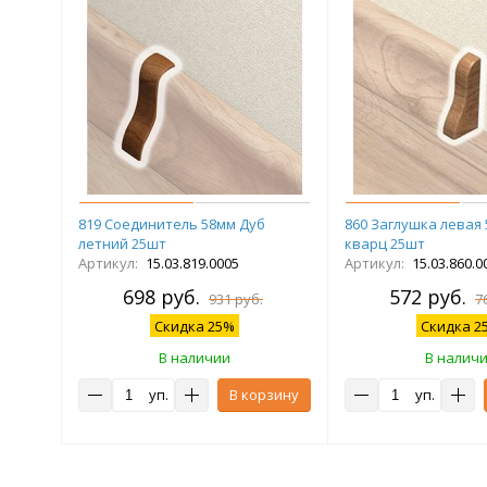
819 Соединитель 58мм Дуб
860 Заглушка левая
летний 25шт
кварц 25шт
Артикул:
15.03.819.0005
Артикул:
15.03.860.0
698 руб.
572 руб.
931 руб.
7
Скидка 25%
Скидка 2
В наличии
В налич
уп.
В корзину
уп.