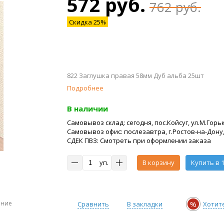
572 руб.
762 руб.
Скидка 25%
822 Заглушка правая 58мм Дуб альба 25шт
Подробнее
В наличии
Самовывоз склад: сегодня, пос.Койсуг, ул.М.Горьк
Самовывоз офис: послезавтра, г.Ростов-на-Дону,
СДЕК ПВЗ: Смотреть при оформлении заказа
уп.
В корзину
Купить в 1
ение
%
Сравнить
В закладки
Хотит