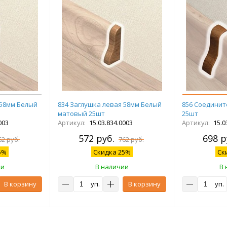
 58мм Белый
834 Заглушка левая 58мм Белый
856 Соединит
матовый 25шт
25шт
003
Артикул:
15.03.834.0003
Артикул:
15.0
572 руб.
698 р
62 руб.
762 руб.
5%
Скидка 25%
Ск
ии
В наличии
В 
В корзину
уп.
В корзину
уп.