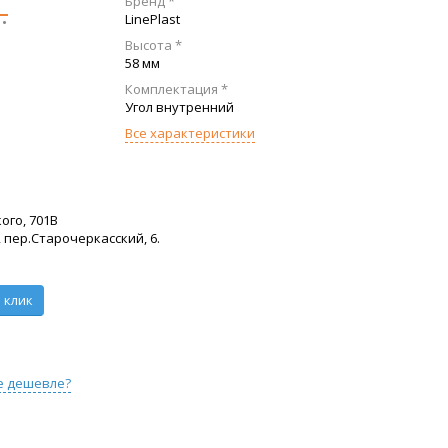
Бренд *
.
LinePlast
Высота *
58 мм
Комплектация *
Угол внутренний
Все характеристики
ого, 701В
 пер.Старочеркасский, 6.
 клик
е дешевле?