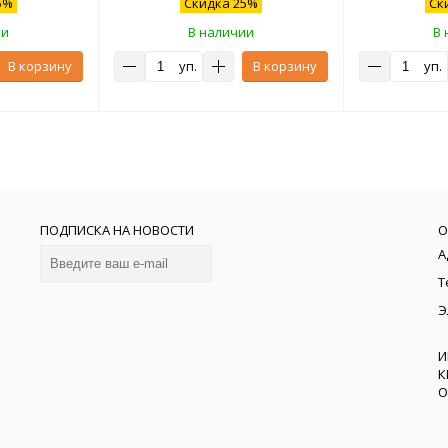
5%
Скидка 25%
Ск
ии
В наличии
В 
В корзину
уп.
В корзину
уп.
ПОДПИСКА НА НОВОСТИ
О
А
Т
Э
И
К
О