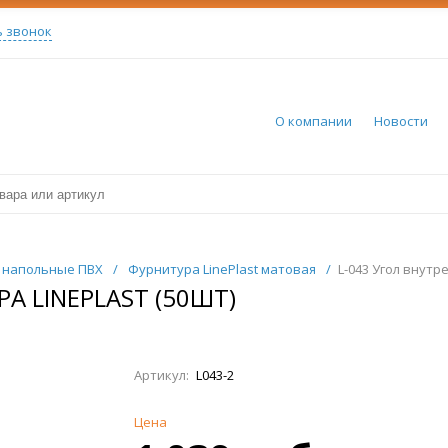
ь звонок
О компании
Новости
 напольные ПВХ
/
Фурнитура LinePlast матовая
/
L-043 Угол внутре
А LINEPLAST (50ШТ)
Артикул:
L043-2
Цена