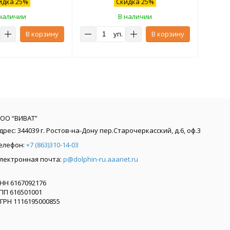
идка 25%
Скидка 25%
наличии
В наличии
В корзину
уп.
В корзину
ОО “ВИВАТ”
дрес:
344039
г. Ростов-на-Дону
пер.Старочеркасский, д.6, оф.3
елефон:
+7 (863)310-14-03
лектронная почта:
p@dolphin-ru.aaanet.ru
НН 6167092176
ПП 616501001
ГРН 1116195000855