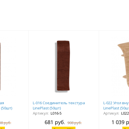
вая
L-016 Соединитель текстура
L-022 Угол вн
 (50шт)
LinePlast (50шт)
LinePlast (50ш
Артикул:
L016-5
Артикул:
L022
681 руб.
1 039 р
08 руб.
908 руб.