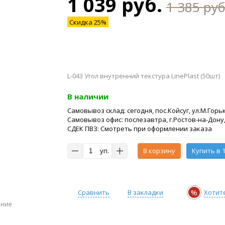
1 039 руб.
1 385 руб
Скидка 25%
L-043 Угол внутренний текстура LinePlast (50шт)
В наличии
Самовывоз склад: сегодня, пос.Койсуг, ул.М.Горьк
Самовывоз офис: послезавтра, г.Ростов-на-Дону,
СДЕК ПВЗ: Смотреть при оформлении заказа
уп.
В корзину
Купить в 1
%
Сравнить
В закладки
Хотит
ение