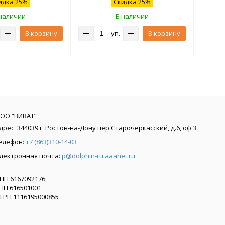
идка 25%
Скидка 25%
наличии
В наличии
В корзину
уп.
В корзину
ОО “ВИВАТ”
дрес:
344039
г. Ростов-на-Дону
пер.Старочеркасский, д.6, оф.3
елефон:
+7 (863)310-14-03
лектронная почта:
p@dolphin-ru.aaanet.ru
НН 6167092176
ПП 616501001
ГРН 1116195000855