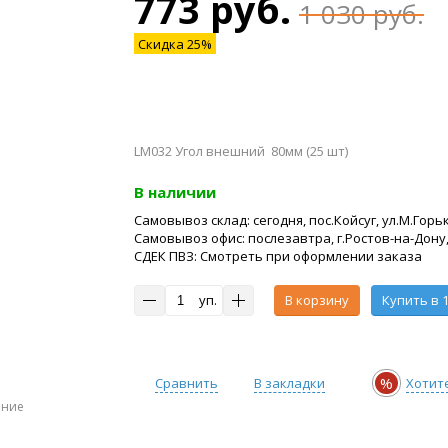
773 руб.
1 030 руб.
Скидка 25%
LM032 Угол внешний 80мм (25 шт)
В наличии
Самовывоз склад: сегодня, пос.Койсуг, ул.М.Горьк
Самовывоз офис: послезавтра, г.Ростов-на-Дону,
СДЕК ПВЗ: Смотреть при оформлении заказа
уп.
В корзину
Купить в 1
%
Сравнить
В закладки
Хотит
ение