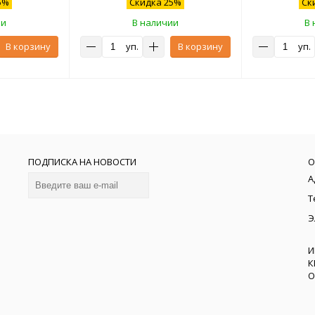
5%
Скидка 25%
Ск
ии
В наличии
В 
В корзину
уп.
В корзину
уп.
ПОДПИСКА НА НОВОСТИ
О
А
Т
Э
И
К
О