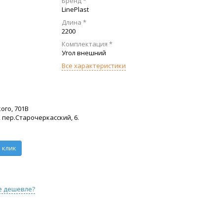
Бренд *
LinePlast
Длина *
2200
Комплектация *
Угол внешний
Все характеристики
ого, 701В
 пер.Старочеркасский, 6.
 клик
е дешевле?