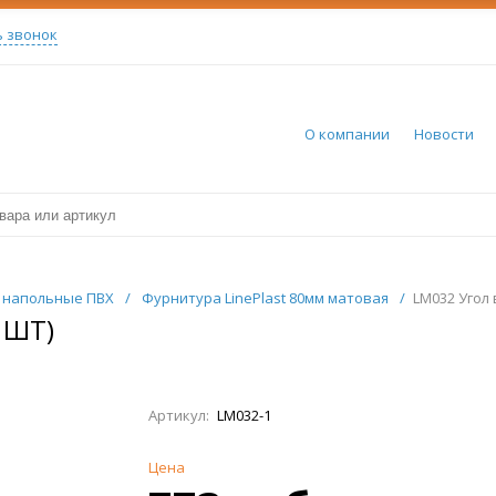
ь звонок
О компании
Новости
 напольные ПВХ
/
Фурнитура LinePlast 80мм матовая
/
LM032 Угол 
 ШТ)
Артикул:
LM032-1
Цена