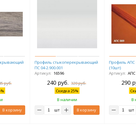
екрывающий
Профиль стыкоперекрывающий
Профиль АПС 0
ПС 04-2.900.001
(10шт)
Артикул:
16596
Артикул:
АПС 
240 руб.
290 р
85 руб.
320 руб.
5%
Скидка 25%
Ск
ии
В наличии
В 
В корзину
шт
В корзину
шт