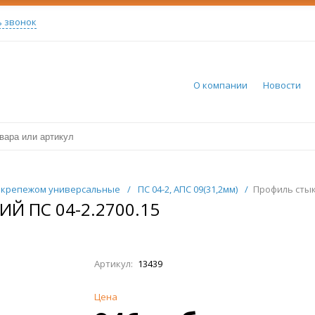
ь звонок
О компании
Новости
м крепежом универсальные
/
ПС 04-2, АПС 09(31,2мм)
/
Профиль стык
 ПС 04-2.2700.15
Артикул:
13439
Цена