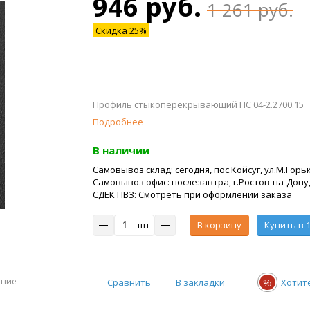
946 руб.
1 261 руб.
Скидка 25%
Профиль стыкоперекрывающий ПС 04-2.2700.15
Подробнее
В наличии
Самовывоз склад: сегодня, пос.Койсуг, ул.М.Горьк
Самовывоз офис: послезавтра, г.Ростов-на-Дону,
СДЕК ПВЗ: Смотреть при оформлении заказа
шт
В корзину
Купить в 1
ение
%
Сравнить
В закладки
Хотит