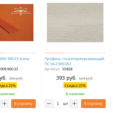
09. 900.33 ясень
Профиль стыкоперекрывающий
ПС 04-2.900.052
009.900.33
Артикул:
55828
уб.
393 руб.
386 руб.
524 руб.
идка 25%
Скидка 25%
наличии
В наличии
В корзину
шт
В корзину