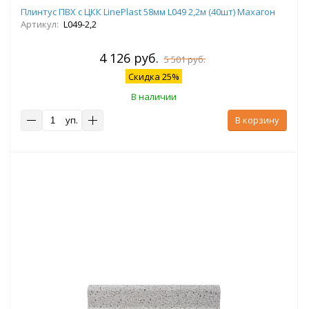
Плинтус ПВХ с ЦКК LinePlast 58мм L049 2,2м (40шт) Махагон
Артикул:
L049-2,2
4 126 руб.
5 501 руб.
Скидка 25%
В наличии
уп.
В корзину