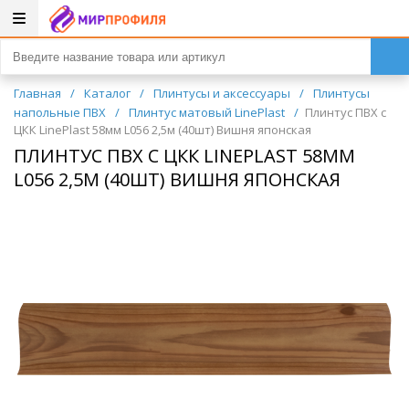
Главная
/
Каталог
/
Плинтусы и аксессуары
/
Плинтусы
напольные ПВХ
/
Плинтус матовый LinePlast
/
Плинтус ПВХ с
ЦКК LinePlast 58мм L056 2,5м (40шт) Вишня японская
ПЛИНТУС ПВХ С ЦКК LINEPLAST 58ММ
L056 2,5М (40ШТ) ВИШНЯ ЯПОНСКАЯ