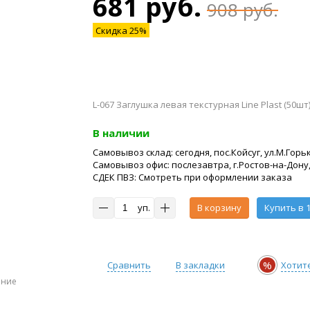
681 руб.
908 руб.
Скидка 25%
L-067 Заглушка левая текстурная Line Plast (50шт
В наличии
Самовывоз склад: сегодня, пос.Койсуг, ул.М.Горьк
Самовывоз офис: послезавтра, г.Ростов-на-Дону,
СДЕК ПВЗ: Смотреть при оформлении заказа
уп.
В корзину
Купить в 1
%
Сравнить
В закладки
Хотит
ение