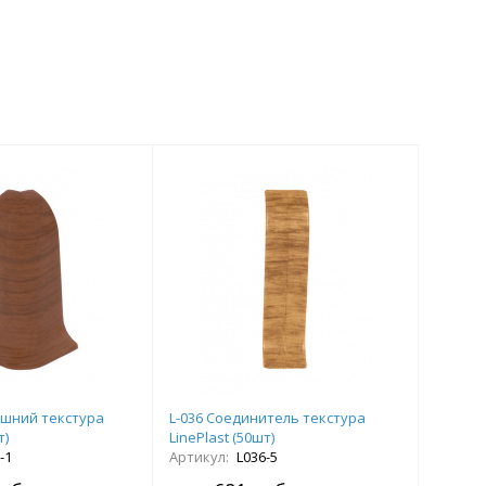
нешний текстура
L-036 Соединитель текстура
т)
LinePlast (50шт)
-1
Артикул:
L036-5