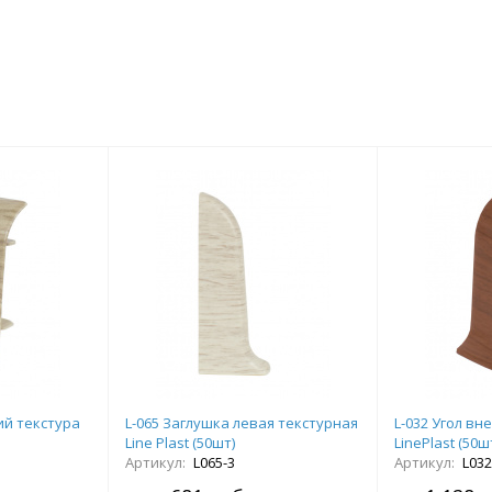
ий текстура
L-065 Заглушка левая текстурная
L-032 Угол в
Line Plast (50шт)
LinePlast (50ш
Артикул:
L065-3
Артикул:
L032