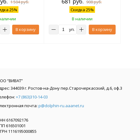
уб.
681 руб.
1 504 руб.
908 руб.
идка 25%
Скидка 25%
наличии
В наличии
В корзину
уп.
В корзину
ОО “ВИВАТ”
дрес:
344039
г. Ростов-на-Дону
пер.Старочеркасский, д.6, оф.3
елефон:
+7 (863)310-14-03
лектронная почта:
p@dolphin-ru.aaanet.ru
НН 6167092176
ПП 616501001
ГРН 1116195000855