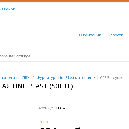
ь звонок
О компании
Новости
 напольные ПВХ
/
Фурнитура LinePlast матовая
/
L-067 Заглушка ле
АЯ LINE PLAST (50ШТ)
Артикул:
L067-3
Цена