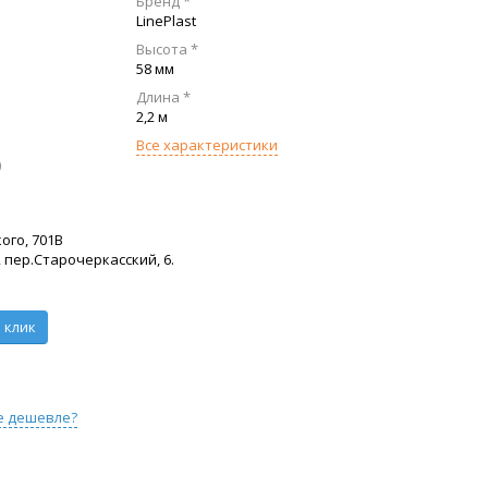
Бренд *
LinePlast
Высота *
58 мм
Длина *
2,2 м
Все характеристики
)
ого, 701В
 пер.Старочеркасский, 6.
 клик
е дешевле?